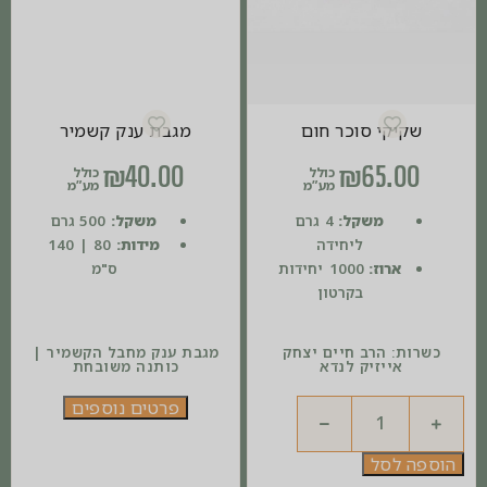
שקיקי סוכר חום
מגבת ענק קשמיר
₪
40.00
₪
65.00
כולל
כולל
מע”מ
מע”מ
משקל:
4 גרם
משקל:
500 גרם
ליחידה
מידות:
80 | 140
ארוז:
1000 יחידות
ס"מ
בקרטון
כשרות: הרב חיים יצחק
מגבת ענק מחבל הקשמיר |
אייזיק לנדא
כותנה משובחת
פרטים נוספים
הוספה לסל