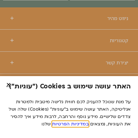
ניווט מהיר
קטגוריות
יצירת קשר
האתר עושה שימוש ב Cookies ("עוגיות")
© כל הזכויות שמורות לרנטקס
על מנת שנוכל להעניק לכם חווית גלישה מיטבית ולמטרות
אנליטיקה, האתר עושה שימוש ב”עוגיות” (Cookies) שלה ושל
דברו
צדדים שלישיים. מידע נוסף והרחבה, לרבות מידע איך להסיר
משרד פרסום
איתנו
את העוגיות, נמצאים
במדיניות הפרטיות
שלנו