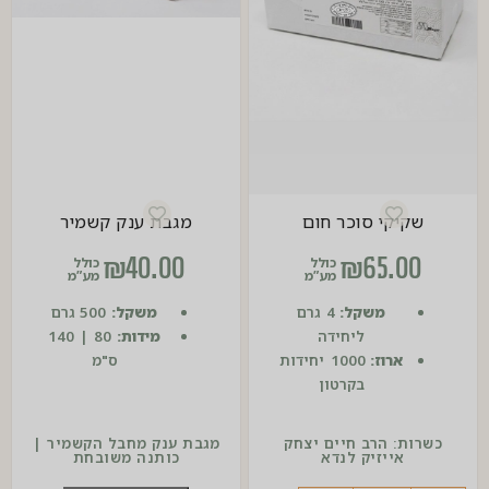
שקיקי סוכר חום
מגבת ענק קשמיר
₪
40.00
₪
65.00
כולל
כולל
מע”מ
מע”מ
משקל:
4 גרם
משקל:
500 גרם
ליחידה
מידות:
80 | 140
ארוז:
1000 יחידות
ס"מ
בקרטון
כשרות: הרב חיים יצחק
מגבת ענק מחבל הקשמיר |
אייזיק לנדא
כותנה משובחת