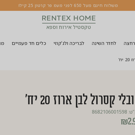
מ
ש
ל
ו
ח
ח
י
נ
ם
מ
ע
ל
0
5
6
ל
פ
נ
י
מ
ע
מ
פ
ר
ק
ר
ט
ו
ן
5
2
ק
י
ל
ו
RENTEX HOME
טקסטיל אירוח וספא
רחצה
לחדר השינה
לבריכה ולג’קוזי
כלים חד פעמיים
מוצ
יח’
בלי קסרול לבן ארוז 20 יח’
8682106001
₪
2.