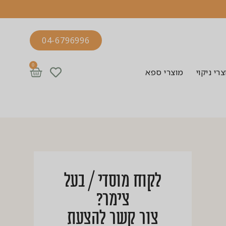
04-6796996
0
רי ניקוי
מוצרי ספא
לקוח מוסדי / בעל
צימר?
צור קשר להצעת