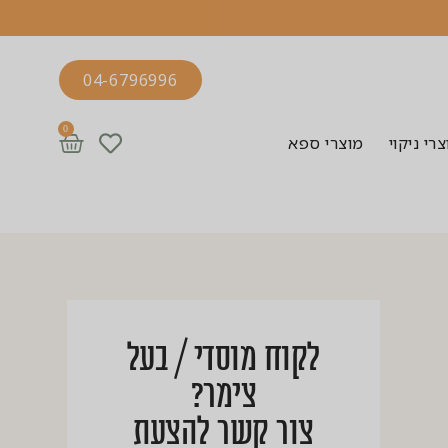
04-6796996
0
רי ניקוי
מוצרי ספא
לקוח מוסדי / בעל
צימר?
צור קשר להצעת