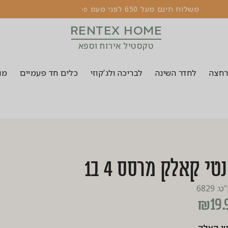
מ
ש
ל
ו
ח
ח
י
נ
ם
מ
ע
ל
0
5
6
ל
פ
נ
י
מ
ע
מ
פ
ר
ק
ר
5
ט
ו
ן
2
RENTEX HOME
טקסטיל אירוח וספא
רחצה
לחדר השינה
לבריכה ולג’קוזי
כלים חד פעמיים
מוצ
טי קאלק מרסס 4 ב1
 6829
₪
19.