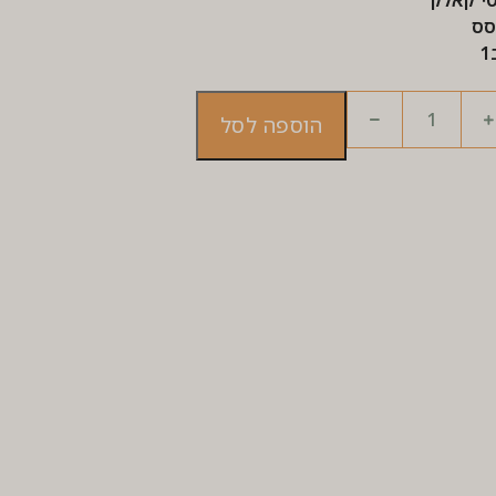
י קאלק
סס
הוספה לסל