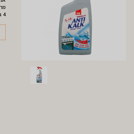
אנט
מר
4 ב1