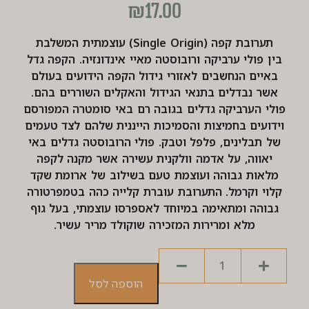
₪
17.00
תערובת קפה (Single Origin) עוצמתית המשלבת
בין פולי ערביקה ורובוסטה מאיי אינדונזיה. הקפה גדל
באיים הנחשבים לאזורי גידול הקפה הידועים בעולם
אשר נבדלים בתנאי הגידול והאקלים השוררים בהם.
פולי הערביקה גדלים בגובה רם באי סומטרה המפורסם
וידועים בחמיצות והסמיכות הייננית שלהם לצד טעמים
של תבלינים, פלפל וטבק. פולי הרובוסטה גדלים באי
יאווה, על אדמה וולקנית עשירה אשר מקנה לקפה
מלאות גבוהה ועוצמת טעם בשילוב של ארומת שקד
קלוי וקרמל. התערובת עוברת קלייה כהה בטמפרטורה
גבוהה ומתאימה במיוחד לאספרסו עוצמתי, בעל גוף
מלא ומרירות המזכירה שוקולד מריר עשיר.
הוספה לסל