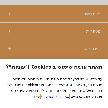
ניווט מהיר
קטגוריות
יצירת קשר
האתר עושה שימוש ב Cookies ("עוגיות")
© כל הזכויות שמורות לרנטקס
על מנת שנוכל להעניק לכם חווית גלישה מיטבית ולמטרות
אנליטיקה, האתר עושה שימוש ב”עוגיות” (Cookies) שלה ושל
דברו
צדדים שלישיים. מידע נוסף והרחבה, לרבות מידע איך להסיר
משרד פרסום
איתנו
את העוגיות, נמצאים
במדיניות הפרטיות
שלנו