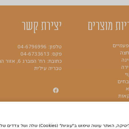
יות מוצרים
יצירת קשר
פעמיים
טלפון:
04-6796996
חצה
פקס: 04-6733613
נה
כתובת: רח’ המברג 6
ירה
טבריה עילית
י
בחים
א
קאות
על מנת שנוכל להעניק לכם חווית גלישה מיטבית ולמט