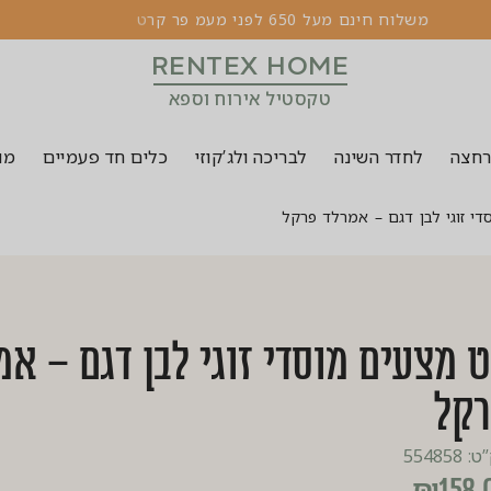
מ
ש
ל
ו
ח
ח
י
נ
ם
מ
ע
ל
0
5
6
ל
פ
נ
י
מ
ע
מ
פ
ר
ק
ר
ט
ו
ן
5
2
ק
ו
י
ל
RENTEX HOME
טקסטיל אירוח וספא
רחצה
לחדר השינה
לבריכה ולג’קוזי
כלים חד פעמיים
מוצ
י זוגי לבן דגם – אמרלד פרקל
 מצעים מוסדי זוגי לבן דגם – אמ
קל
554858