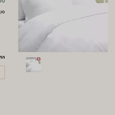
00
סט מ
הת