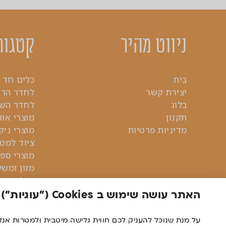
ניווט מהיר
קטגור
בית
כלים חד 
יצירת קשר
לחדר הר
בלוג
לחדר השי
תקנון
מוצרי אוו
מדיניות פרטיות
מוצרי ניקו
ציוד למט
מוצרי ספ
מזון ומש
ניילון
צלחות
האתר עושה שימוש ב Cookies ("עוגיות")