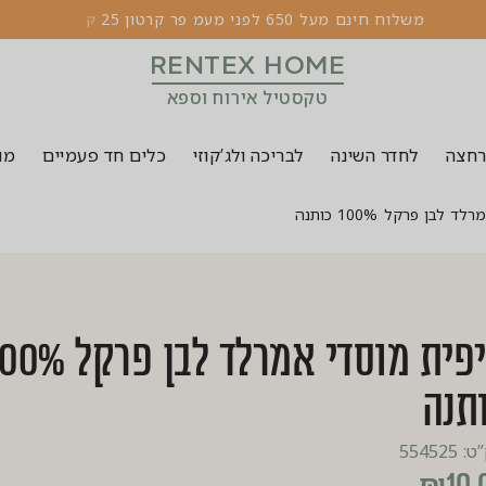
מ
ש
ל
ו
ח
ח
י
נ
ם
מ
ע
ל
0
5
6
ל
פ
נ
י
מ
ע
מ
פ
ר
ק
ר
ט
ו
ן
5
2
ק
י
ל
ו
RENTEX HOME
טקסטיל אירוח וספא
רחצה
לחדר השינה
לבריכה ולג’קוזי
כלים חד פעמיים
מוצ
לבן פרקל 100% כותנה
ציפית מוסדי אמרלד לבן פרקל
תנה
554525