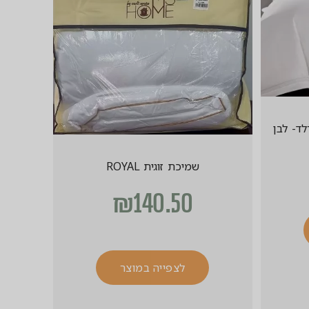
לד- לבן
שמיכת זוגית ROYAL
₪
140.50
לצפייה במוצר