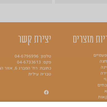
יות מוצרים
יצירת קשר
פעמיים
טלפון:
04-6796996
חצה
פקס: 04-6733613
נה
כתובת: רח’ המברג 6
ירה
טבריה עילית
י
בחים
א
קאות