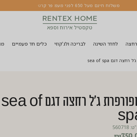
מ
ש
ל
ו
ח
ח
י
נ
ם
מ
ע
ל
0
5
6
ל
פ
נ
י
מ
ע
מ
פ
ר
ק
ר
ט
ו
ן
5
ל
2
י
ק
ו
RENTEX HOME
טקסטיל אירוח וספא
רחצה
לחדר השינה
לבריכה ולג’קוזי
כלים חד פעמיים
מוצ
רחצה דגם sea of spa
שפורפרת ג’ל רחצה דגם sea of
sp
560718