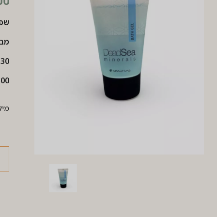
00
שפו
מבית pa
30 מ”ל
300 יחידות בק
מילוי: 